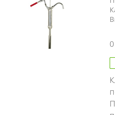
П
К
В
К
п
П