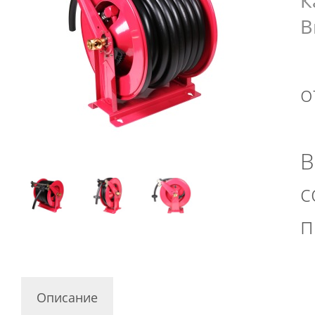
К
В
о
В
с
п
Описание