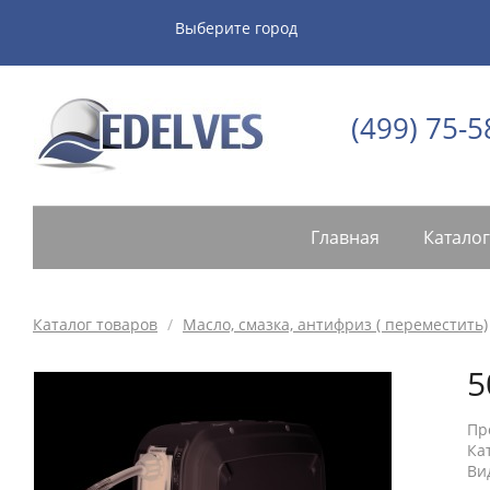
Выберите город
(499) 75-5
Главная
Каталог
Каталог товаров
/
Масло, смазка, антифриз ( переместить)
5
Пр
Ка
Ви