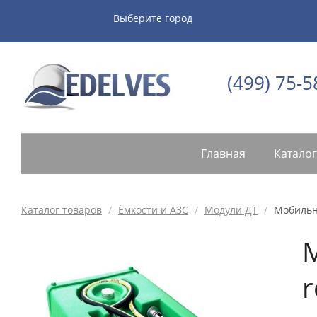
Выберите город
(499) 75-5
Главная
Каталог
Каталог товаров
/
Ёмкости и АЗС
/
Модули ДТ
/
Мобильна
М
r