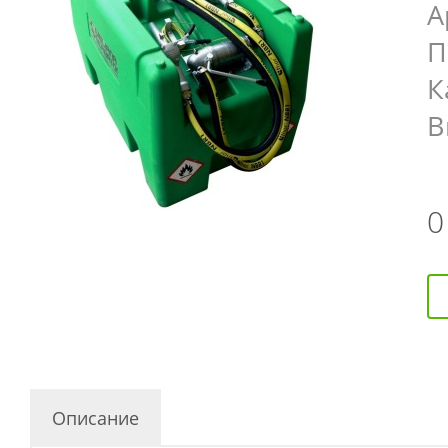
А
П
К
В
Описание