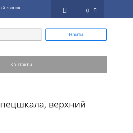
ый звонок
0
Найти
Контакты
спецшкала, верхний