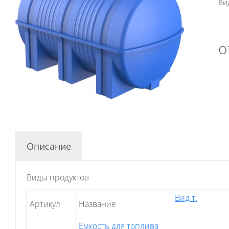
Ви
о
Описание
Виды продуктов
Вид т.
Артикул
Hазвание
Емкость для топлива