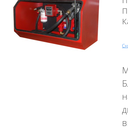
П
П
К
Сн
М
Б
н
д
в