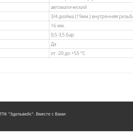
автоматический
3/4 дюйма (19мм.) внутренняя резьб
16 мм.
0,5-3,5 Бар
Да
от -20 до +55 °С
ПК "Эдельвейс". Вместе с Вами