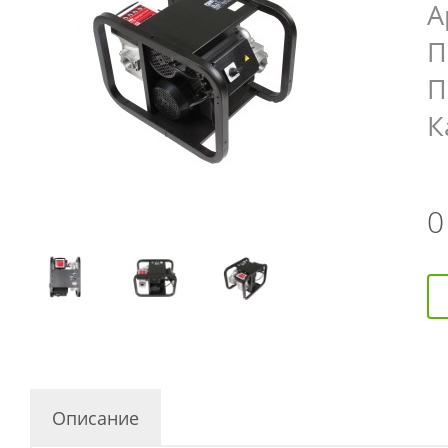
А
П
П
К
Описание