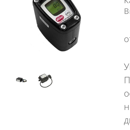
К
В
о
У
П
о
н