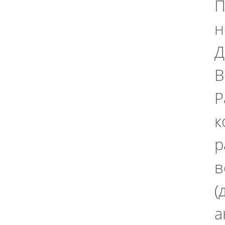
П
н
Д
В
Р
к
р
в
(
а