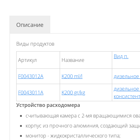
Описание
Виды продуктов
Вид п.
Артикул
Hазвание
F0043012A
K200 ml/l
дизельное 
дизельное 
F0043011A
K200 gr/kg
консистент
Устройство расходомера
считывающая камера с 2-мя вращающимися ов
корпус из прочного алюминия, создающий защи
монитор - жидкокристаллического типа;